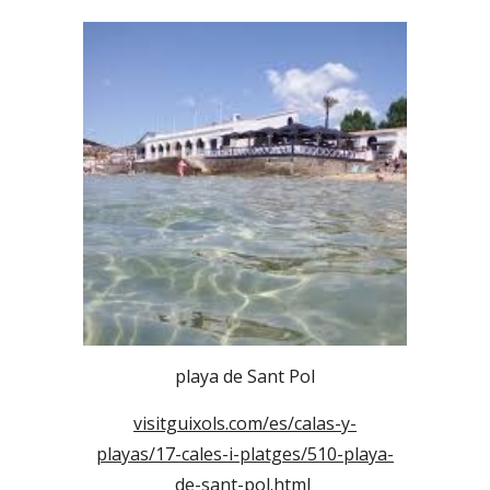
playa de Sant Pol
visitguixols.com/es/calas-y-
playas/17-cales-i-platges/510-playa-
de-sant-pol.html